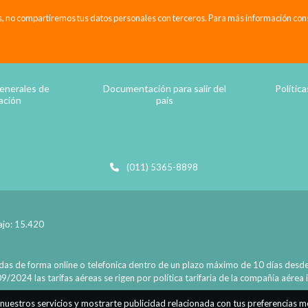
, no compartiremos tus datos personales con terceros. Para más información consul
enerales de
Documentación para salir del
Polític
ación
país
(011) 5365-8898
ajo: 15.420
das de forma online o telefonica dentro de un plazo máximo de 10 días desde 
2024 las tarifas aéreas se rigen por política tarifaria de la compañía aérea 
r nuestros servicios y mostrarte publicidad relacionada con tus preferencias me