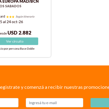
A EUROPA MAD/BCN
LOS SABADOS
dard
Según itinerario
5 al 24 oct-26
USD 2.882
esde
Ver
circuito
cio por persona
Base Doble
egistrate y comenzá a recibir nuestras promocion