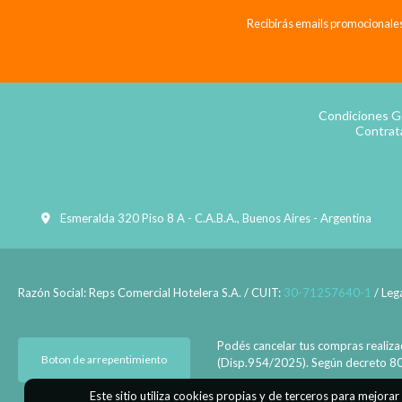
Recibirás emails promocionales
Condiciones G
Contrat
Esmeralda 320 Piso 8 A - C.A.B.A., Buenos Aires - Argentina
Razón Social: Reps Comercial Hotelera S.A. / CUIT:
30-71257640-1
/ Leg
Podés cancelar tus compras realiza
Boton de arrepentimiento
(Disp.954/2025). Según decreto 809/
Este sitio utiliza cookies propias y de terceros para mejora