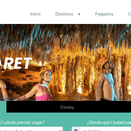
Inicio
Destinos
Paquetes
C
Disney
¿Cuándo pensás viajar?
¿Desde qué ciudad par