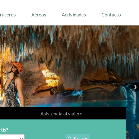
ruceros
Aéreos
Actividades
Contacto
Asistencia al viajero
tís?
Buscar