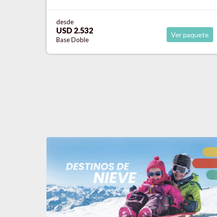
desde
USD 3.038
aquete
Ver paquete
Base Doble