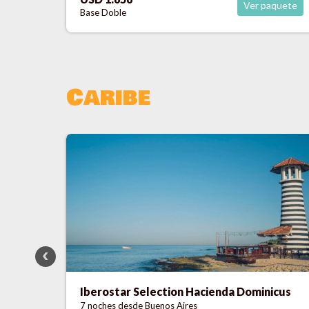
aquete
Ver paquete
Base Doble
Caribe
icus
Riu Bambu
7 noches
desde Buenos Aires