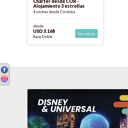
Chárter desde COR -
Alojamiento 3 estrellas
4 noches
desde Córdoba
desde
USD 3.168
Ver aéreo
Base Doble