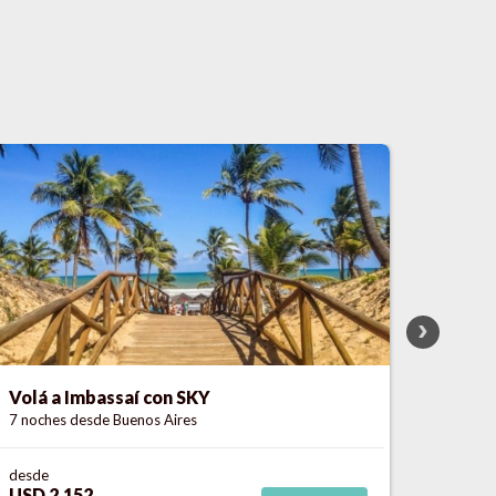
Volá a Praia Do Forte/ Guarajuba con GOL
Pipa 
7 noches
desde Buenos Aires
9 noch
desde
desde
USD 2.500
USD 2