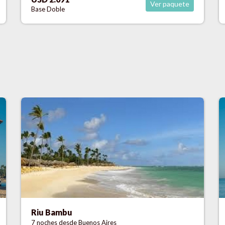
Ver paquete
Base Doble
Iberostar Selection Hacienda Dominicus
7 noches
desde Buenos Aires