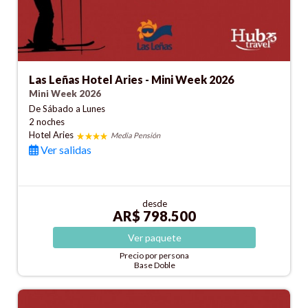
Las Leñas Hotel Aries - Mini Week 2026
Mini Week 2026
De Sábado a Lunes
2 noches
Hotel Aries
Media Pensión
Ver salidas
desde
AR$ 798.500
Ver
paquete
Precio por persona
Base Doble