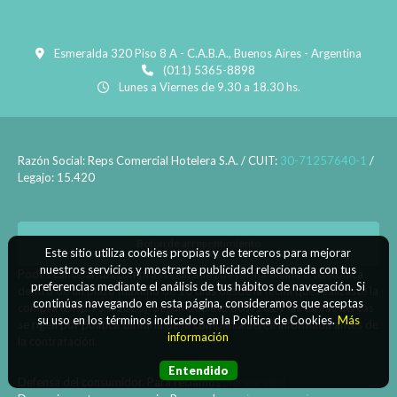
Esmeralda 320 Piso 8 A - C.A.B.A., Buenos Aires - Argentina
(011) 5365-8898
Lunes a Viernes de 9.30 a 18.30 hs.
Razón Social: Reps Comercial Hotelera S.A. / CUIT:
30-71257640-1
/
Legajo: 15.420
Boton de arrepentimiento
Este sitio utiliza cookies propias y de terceros para mejorar
nuestros servicios y mostrarte publicidad relacionada con tus
Podés cancelar tus compras realizadas de forma online o telefonica
preferencias mediante el análisis de tus hábitos de navegación. Si
dentro de un plazo máximo de 10 días desde la fecha que realizaste la
continúas navegando en esta página, consideramos que aceptas
compra (Disp.954/2025). Según decreto 809/2024 las tarifas aéreas
su uso en los términos indicados en la Política de Cookies.
Más
se rigen por política tarifaria de la compañía aérea informada antes de
información
la contratación.
Entendido
Defensa del consumidor. Para reclamos
ingrese aquí