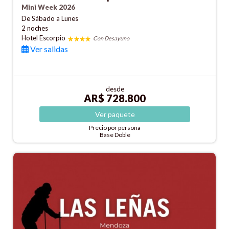
Mini Week 2026
De Sábado a Lunes
2 noches
Hotel Escorpio
Con Desayuno
Ver salidas
desde
AR$ 728.800
Ver
paquete
Precio por persona
Base Doble