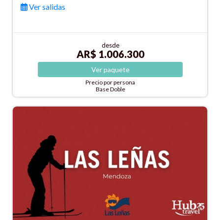
Ver salidas
desde
AR$ 1.006.300
Ver
paquete
Precio por persona
Base Doble